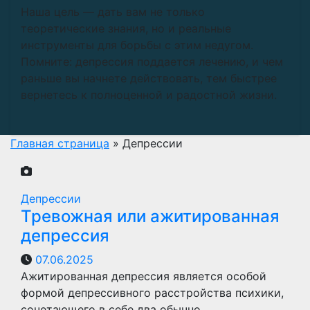
Наша цель — дать вам не только
теоретические знания, но и реальные
инструменты для борьбы с этим недугом.
Помните: депрессия поддается лечению, и чем
раньше вы начнете действовать, тем быстрее
вернетесь к полноценной и радостной жизни.
Главная страница
»
Депрессии
Депрессии
Тревожная или ажитированная
депрессия
07.06.2025
Ажитированная депрессия является особой
формой депрессивного расстройства психики,
сочетающего в себе два обычно