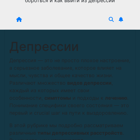
бороться и как выйти из депрессии
Депрессии
Депрессия — это не просто плохое настроение,
а серьезное заболевание, которое влияет на
мысли, чувства и общее качество жизни.
Различают множество
видов депрессии
,
каждый из которых имеет свои
особенности,
симптомы
и подходы к
лечению
.
Понимание специфики своего состояния — это
первый и crucial шаг на пути к выздоровлению.
В этой рубрике мы подробно рассматриваем
различные
типы депрессивных расстройств
.