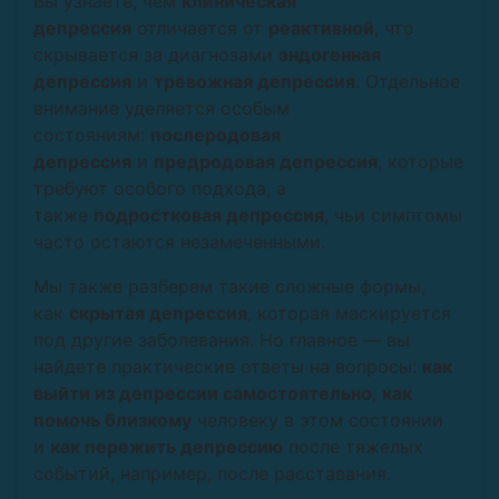
Вы узнаете, чем
клиническая
депрессия
отличается от
реактивной
, что
скрывается за диагнозами
эндогенная
депрессия
и
тревожная депрессия
. Отдельное
внимание уделяется особым
состояниям:
послеродовая
депрессия
и
предродовая депрессия
, которые
требуют особого подхода, а
также
подростковая депрессия
, чьи симптомы
часто остаются незамеченными.
Мы также разберем такие сложные формы,
как
скрытая депрессия
, которая маскируется
под другие заболевания. Но главное — вы
найдете практические ответы на вопросы:
как
выйти из депрессии самостоятельно
,
как
помочь близкому
человеку в этом состоянии
и
как пережить депрессию
после тяжелых
событий, например, после расставания.