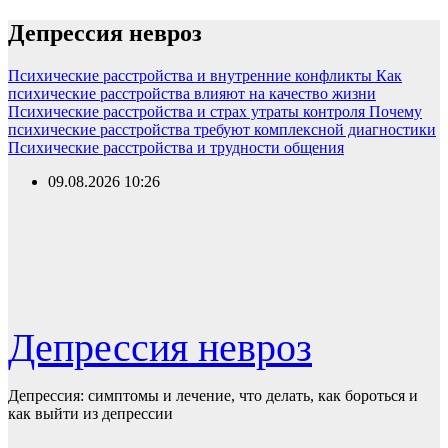
Перейти
Депрессия невроз
к
содержимому
Психические расстройства и внутренние конфликты
Как
психические расстройства влияют на качество жизни
Психические расстройства и страх утраты контроля
Почему
психические расстройства требуют комплексной диагностики
Психические расстройства и трудности общения
09.08.2026
10:26
Депрессия невроз
Депрессия: симптомы и лечение, что делать, как бороться и
как выйти из депрессии