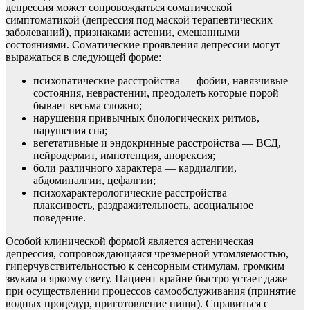
депрессия может сопровождаться соматической
симптоматикой (депрессия под маской терапевтических
заболеваний), признаками астении, смешанными
состояниями. Соматические проявления депрессии могут
выражаться в следующей форме:
психопатические расстройства — фобии, навязчивые
состояния, неврастении, преодолеть которые порой
бывает весьма сложно;
нарушения привычных биологических ритмов,
нарушения сна;
вегетативные и эндокринные расстройства — ВСД,
нейродермит, импотенция, анорексия;
боли различного характера — кардиалгии,
абдоминалгии, цефалгии;
психохарактерологические расстройства —
плаксивость, раздражительность, асоциальное
поведение.
Особой клинической формой является астеническая
депрессия, сопровождающаяся чрезмерной утомляемостью,
гиперчувствительностью к сенсорным стимулам, громким
звукам и яркому свету. Пациент крайне быстро устает даже
при осуществлении процессов самообслуживания (принятие
водных процедур, приготовление пищи). Справиться с