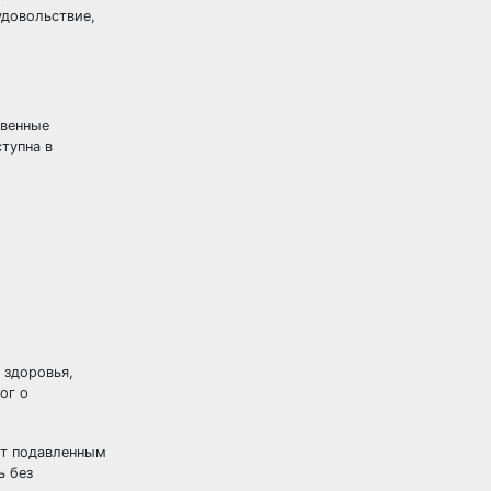
удовольствие,
твенные
тупна в
 здоровья,
ог о
ит подавленным
ь без