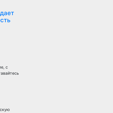
здает
ость
е, с
тавайтесь
ескую