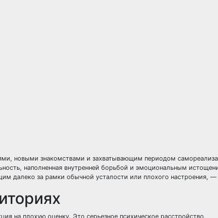
иями, новыми знакомствами и захватывающим периодом самореализа
ьность, наполненная внутренней борьбой и эмоциональным истощен
им далеко за рамки обычной усталости или плохого настроения, — 
иториях
кция на плохую оценку. Это серьезное психическое расстройство,