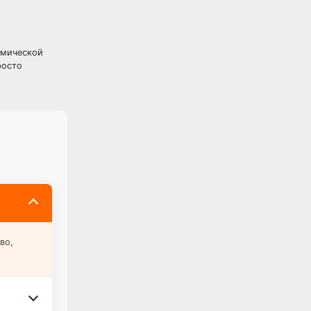
демической
росто
во,
.