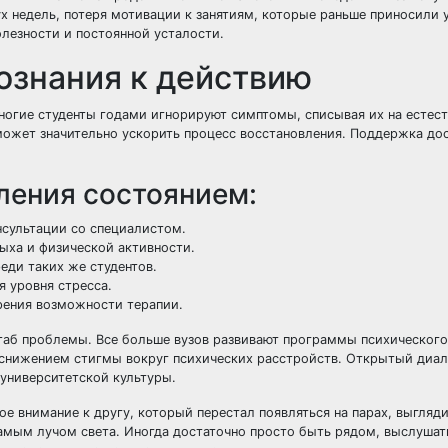
х недель, потеря мотивации к занятиям, которые раньше приносили 
олезности и постоянной усталости.
сознания к действию
огие студенты годами игнорируют симптомы, списывая их на естес
жет значительно ускорить процесс восстановления. Поддержка дос
ления состоянием:
нсультации со специалистом.
ыха и физической активности.
еди таких же студентов.
я уровня стресса.
рения возможности терапии.
таб проблемы. Все больше вузов развивают программы психического
 снижением стигмы вокруг психических расстройств. Открытый диал
университетской культуры.
 внимание к другу, который перестал появляться на парах, выгляд
самым лучом света. Иногда достаточно просто быть рядом, выслушат