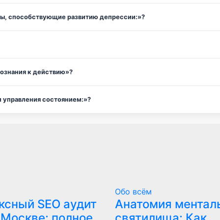
ры, способствующие развитию депрессии:»?
сознания к действию»?
и управления состоянием:»?
Обо всём
ксный SEO аудит
Анатомия ментал
 Москве: полное
святилища: Как