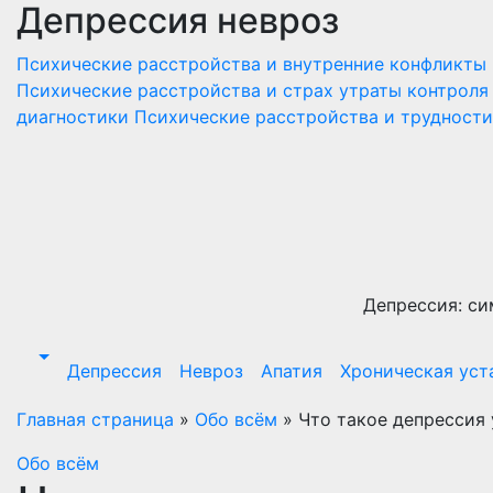
Депрессия невроз
Перейти
к
Психические расстройства и внутренние конфликты
содержимому
Психические расстройства и страх утраты контроля
диагностики
Психические расстройства и трудност
Депрессия: си
Депрессия
Невроз
Апатия
Хроническая уст
Главная страница
»
Обо всём
»
Что такое депрессия 
Обо всём