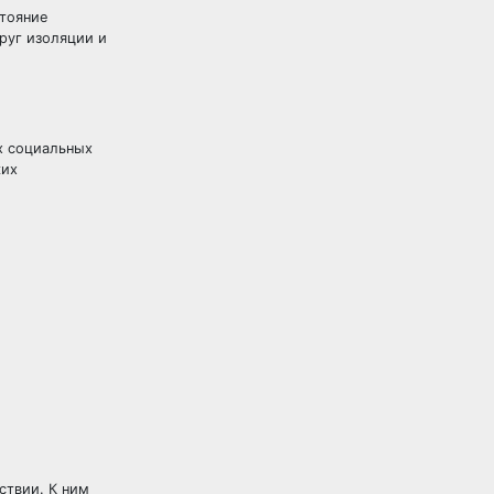
стояние
руг изоляции и
х социальных
ких
ствии. К ним