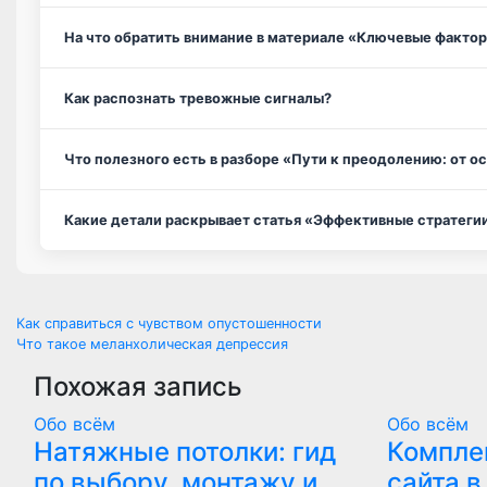
На что обратить внимание в материале «Ключевые факто
Как распознать тревожные сигналы?
Что полезного есть в разборе «Пути к преодолению: от о
Какие детали раскрывает статья «Эффективные стратеги
Навигация
Как справиться с чувством опустошенности
Что такое меланхолическая депрессия
по
Похожая запись
записям
Обо всём
Обо всём
Натяжные потолки: гид
Компле
по выбору, монтажу и
сайта в