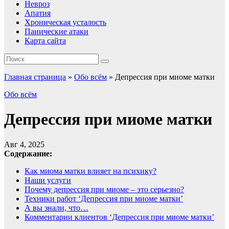
Невроз
Апатия
Хроническая усталость
Панические атаки
Карта сайта
Главная страница
»
Обо всём
»
Депрессия при миоме матки
Обо всём
Депрессия при миоме матки
Авг 4, 2025
Содержание:
Как миома матки влияет на психику?
Наши услуги
Почему депрессия при миоме – это серьезно?
Техники работ ‘Депрессия при миоме матки’
А вы знали, что…
Комментарии клиентов ‘Депрессия при миоме матки’