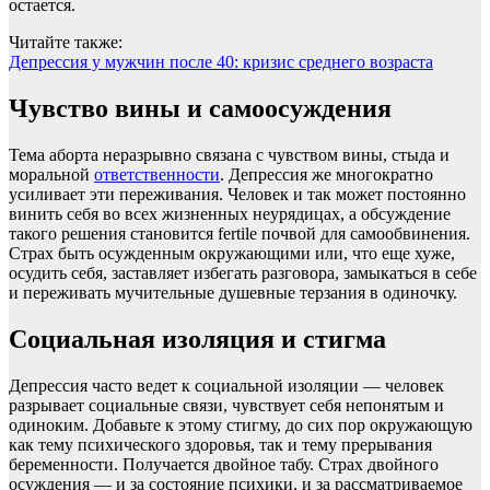
остается.
Читайте также:
Депрессия у мужчин после 40: кризис среднего возраста
Чувство вины и самоосуждения
Тема аборта неразрывно связана с чувством вины, стыда и
моральной
ответственности
. Депрессия же многократно
усиливает эти переживания. Человек и так может постоянно
винить себя во всех жизненных неурядицах, а обсуждение
такого решения становится fertile почвой для самообвинения.
Страх быть осужденным окружающими или, что еще хуже,
осудить себя, заставляет избегать разговора, замыкаться в себе
и переживать мучительные душевные терзания в одиночку.
Социальная изоляция и стигма
Депрессия часто ведет к социальной изоляции — человек
разрывает социальные связи, чувствует себя непонятым и
одиноким. Добавьте к этому стигму, до сих пор окружающую
как тему психического здоровья, так и тему прерывания
беременности. Получается двойное табу. Страх двойного
осуждения — и за состояние психики, и за рассматриваемое