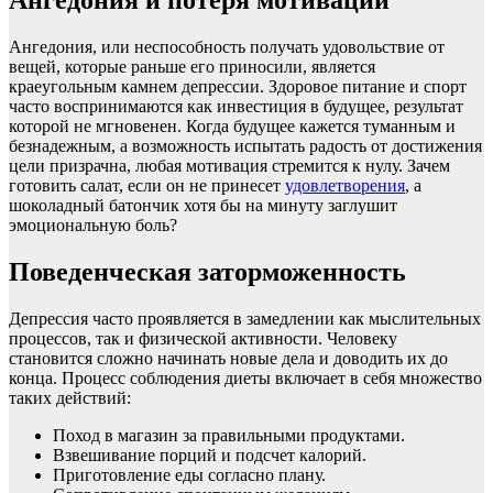
Ангедония и потеря мотивации
Ангедония, или неспособность получать удовольствие от
вещей, которые раньше его приносили, является
краеугольным камнем депрессии. Здоровое питание и спорт
часто воспринимаются как инвестиция в будущее, результат
которой не мгновенен. Когда будущее кажется туманным и
безнадежным, а возможность испытать радость от достижения
цели призрачна, любая мотивация стремится к нулу. Зачем
готовить салат, если он не принесет
удовлетворения
, а
шоколадный батончик хотя бы на минуту заглушит
эмоциональную боль?
Поведенческая заторможенность
Депрессия часто проявляется в замедлении как мыслительных
процессов, так и физической активности. Человеку
становится сложно начинать новые дела и доводить их до
конца. Процесс соблюдения диеты включает в себя множество
таких действий:
Поход в магазин за правильными продуктами.
Взвешивание порций и подсчет калорий.
Приготовление еды согласно плану.