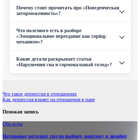
Почему стоит прочитать про «Поведенческая
заторможенность»?
Что полезного есть в разборе
«Эмоциональное переедание как coping-
механизм»?
Какие детали раскрывает статья
«Нарушения сна и гормональный голод»?
Навигация
Что такое депрессия в отношениях
Как депрессия влияет на отношения в паре
по
записям
Похожая запись
Обо всём
Натяжные потолки: гид по выбору, монтажу и дизайну