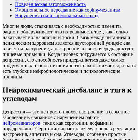
Поведенческая заторможенность
Эмоциональное переедание как coping-механизм
Нарушения сна и гормональный голод
Многие люди, сталкиваясь с необходимостью изменить
рацион, обнаруживают, что их решимость тает, как только
накатывает волна апатии и тоски. Связь между питанием и
психическим здоровьем является двусторонней улицей: еда
влияет на настроение, а настроение, в свою очередь, диктует
пищевые привычки. Когда человек погружается в состояние
депрессии, его способность придерживаться даже самых
продуманных планов питания значительно снижается, и на то
есть глубокие нейробиологические и психологические
причины.
Нейрохимический дисбаланс и тяга к
углеводам
Депрессия — это не просто плохое настроение, а серьезное
заболевание, связанное с нарушением работы
нейромедиаторов
, таких как серотонин, дофамин и
норадреналин. Серотонин играет ключевую роль в регуляции
настроения, аппетита и сна. Углеводы, особенно простые
(сладости, выпечка), способствуют временному увеличению