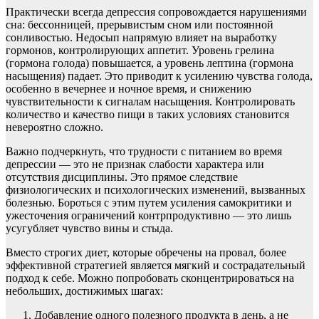
Практически всегда депрессия сопровождается нарушениями
сна: бессонницей, прерывистым сном или постоянной
сонливостью. Недосып напрямую влияет на выработку
гормонов, контролирующих аппетит. Уровень грелина
(гормона голода) повышается, а уровень лептина (гормона
насыщения) падает. Это приводит к усилению чувства голода,
особенно в вечернее и ночное время, и снижению
чувствительности к сигналам насыщения. Контролировать
количество и качество пищи в таких условиях становится
невероятно сложно.
Важно подчеркнуть, что трудности с питанием во время
депрессии — это не признак слабости характера или
отсутствия дисциплины. Это прямое следствие
физиологических и психологических изменений, вызванных
болезнью. Бороться с этим путем усиления самокритики и
ужесточения ограничений контрпродуктивно — это лишь
усугубляет чувство вины и стыда.
Вместо строгих диет, которые обречены на провал, более
эффективной стратегией является мягкий и сострадательный
подход к себе. Можно попробовать сконцентрироваться на
небольших, достижимых шагах:
Добавление одного полезного продукта в день, а не