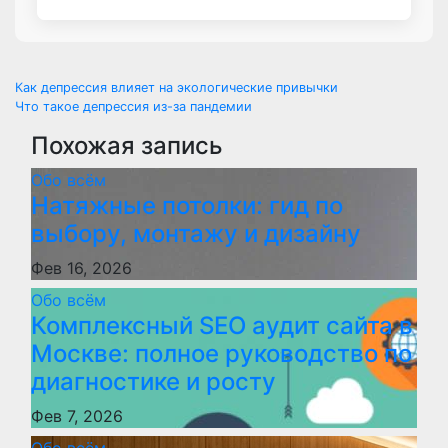
Навигация
Как депрессия влияет на экологические привычки
Что такое депрессия из-за пандемии
по
Похожая запись
записям
Обо всём
Натяжные потолки: гид по
выбору, монтажу и дизайну
Фев 16, 2026
Обо всём
Комплексный SEO аудит сайта в
Москве: полное руководство по
диагностике и росту
Фев 7, 2026