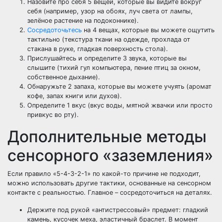
Назовите про себя 5 вещей, которые вы видите вокруг
себя (например, узор на обоях, луч света от лампы,
зелёное растение на подоконнике).
Сосредоточьтесь
на 4 вещах, которые вы можете ощутить
тактильно (текстура ткани на одежде, прохлада от
стакана в руке, гладкая поверхность стола).
Прислушайтесь и определите 3 звука, которые вы
слышите (тихий гул компьютера, пение птиц за окном,
собственное дыхание).
Обнаружьте 2 запаха, которые вы можете учуять (аромат
кофе, запах книги или духов).
Определите 1 вкус (вкус воды, мятной жвачки или просто
привкус во рту).
Дополнительные методы
сенсорного «заземления»
Если правило «5-4-3-2-1» по какой-то причине не подходит,
можно использовать другие тактики, основанные на сенсорном
контакте с реальностью. Главное – сосредоточиться на деталях.
Держите под рукой «антистрессовый» предмет: гладкий
камень, кусочек меха, эластичный браслет. В момент