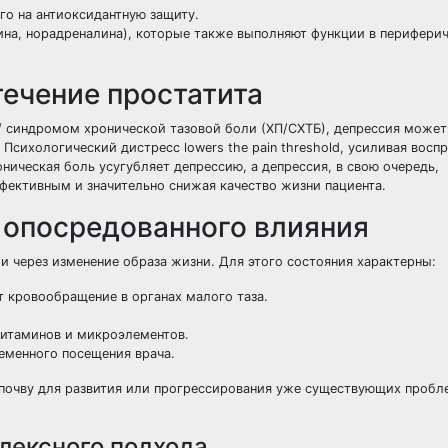
о на антиоксидантную защиту.
ина, норадреналина), которые также выполняют функции в перифери
течение простатита
 синдромом хронической тазовой боли (ХП/СХТБ), депрессия может
Психологический дистресс lowers the pain threshold, усиливая восп
ическая боль усугубляет депрессию, а депрессия, в свою очередь,
фективным и значительно снижая качество жизни пациента.
 опосредованного влияния
и через изменение образа жизни. Для этого состояния характерны:
т кровообращение в органах малого таза.
витаминов и микроэлементов.
ременного посещения врача.
 почву для развития или прогрессирования уже существующих пробл
лексного подхода