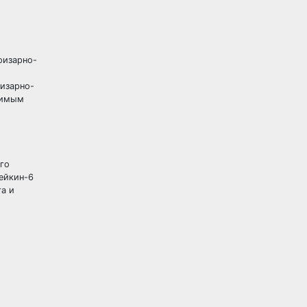
физарно-
физарно-
симым
го
ейкин-6
та и