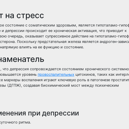
 на стресс
е состояние с соматическим здоровьем, является гипоталамо-гипо
 и депрессии происходит ее хроническая активация, что приводит к
, в свою очередь, оказывает супрессивное действие на гипоталамо-гипо
остерона. Поскольку предстательная железа является андроген-зави
напрямую влиять на ее функцию и состояние.
наменатель
о, что депрессия сопровождается состоянием хронического системно
 повышается уровень
провоспалительных
цитокинов, таких как интерл
 же маркеры воспаления играют ключевую роль в патогенезе простати
езы (ДГПЖ), создавая биохимический мост между психическим
енения при депрессии
суточного ритма.