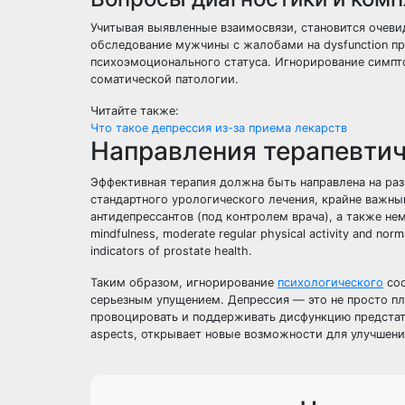
Учитывая выявленные взаимосвязи, становится очеви
обследование мужчины с жалобами на dysfunction пр
психоэмоционального статуса. Игнорирование симпто
соматической патологии.
Читайте также:
Что такое депрессия из-за приема лекарств
Направления терапевтич
Эффективная терапия должна быть направлена на ра
стандартного урологического лечения, крайне важны
антидепрессантов (под контролем врача), а также не
mindfulness, moderate regular physical activity and norma
indicators of prostate health.
Таким образом, игнорирование
психологического
сос
серьезным упущением. Депрессия — это не просто п
провоцировать и поддерживать дисфункцию предстате
aspects, открывает новые возможности для улучшени