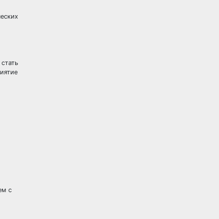
ческих
 стать
риятие
ем с