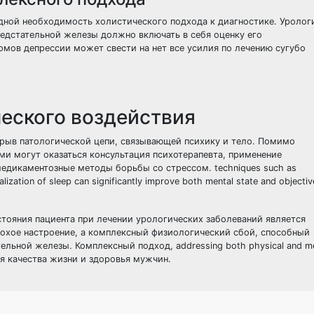
дной необходимость холистического подхода к диагностике. Уролог
едстательной железы должно включать в себя оценку его
мов депрессии может свести на нет все усилия по лечению сугубо
еского воздействия
зрыв патологической цепи, связывающей психику и тело. Помимо
ми могут оказаться консультация психотерапевта, применение
медикаментозные методы борьбы со стрессом. techniques such as
lization of sleep can significantly improve both mental state and objectiv
тояния пациента при лечении урологических заболеваний является
лохое настроение, а комплексный физиологический сбой, способный
льной железы. Комплексный подход, addressing both physical and me
я качества жизни и здоровья мужчин.