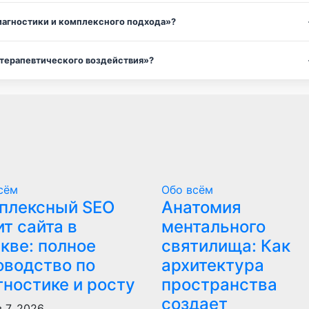
иагностики и комплексного подхода»?
 терапевтического воздействия»?
сём
Обо всём
плексный SEO
Анатомия
ит сайта в
ментального
кве: полное
святилища: Как
оводство по
архитектура
гностике и росту
пространства
создает
 7, 2026