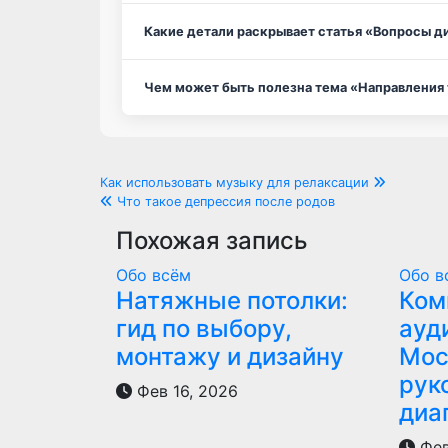
Какие детали раскрывает статья «Вопросы д
Чем может быть полезна тема «Направления
Навигация
Как использовать музыку для релаксации
Что такое депрессия после родов
по
Похожая запись
записям
Обо всём
Обо в
Натяжные потолки:
Ком
гид по выбору,
ауд
монтажу и дизайну
Мос
рук
Фев 16, 2026
диа
Фев