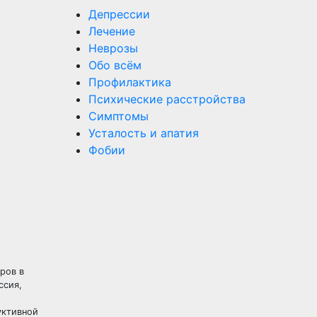
Депрессии
Лечение
Неврозы
Обо всём
Профилактика
Психические расстройства
Симптомы
Усталость и апатия
Фобии
ров в
ссия,
уктивной