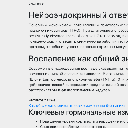
системы.
Нейроэндокринный ответ
Основным механизмом, связывающим психологическо
надпочечниковая ось (ГГНО). При длительном стрессе
persistently elevated levels of cortisol. Этот гормон
гонадную ось, что ведет к снижению выработки тест
органом, колебания уровня половых гормонов могут 
Воспаление как общий з
Современные исследования все чаще указывают на т
воспаления низкой степени активности. В организме
(IL-6) и фактор некроза опухоли-альфа (TNF-α). Эти
доброкачественной гиперплазии предстательной жел
расстройством и физиологическим недугом.
Читайте также:
Как обсуждать климатические изменения без паники
Ключевые гормональные изм
Повышение уровня кортизола и нарушение его 
Снижение выработки тестостерона.