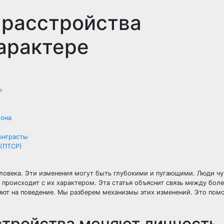
 расстройства
арактере
ь
фона
онтрасты
 (ПТСР)
ловека. Эти изменения могут быть глубокими и пугающими. Люди чу
о происходит с их характером. Эта статья объяснит связь между бол
ияют на поведение. Мы разберем механизмы этих изменений. Это пом
стройства меняют личность