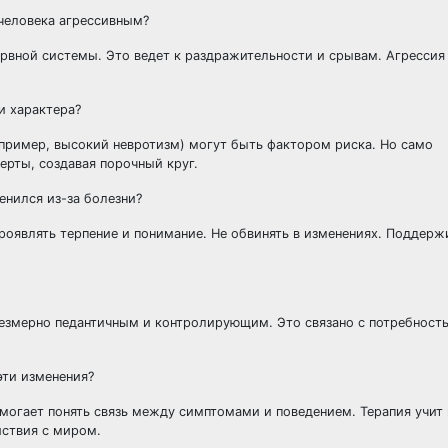
человека агрессивным?
рвной системы. Это ведет к раздражительности и срывам. Агрессия
и характера?
пример, высокий невротизм) могут быть фактором риска. Но само
черты, создавая порочный круг.
енился из-за болезни?
роявлять терпение и понимание. Не обвинять в изменениях. Поддерж
езмерно педантичным и контролирующим. Это связано с потребност
эти изменения?
могает понять связь между симптомами и поведением. Терапия учит
ствия с миром.