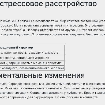
стрессовое расстройство
ые изменения связаны с безопасностью. Мир кажется постоянной угр
тороже». Могут возникать вспышки гнева или агрессии. Это реакция 
ругая сторона. Человек отстраняется от других. Он теряет способ
и людям подорвано. Это меняет социальное поведение. Человек мо
вседневный характер
ь, напряженность, раздражительность
ктивности, социальная изоляция
ость, отрешенность в моменты приступа
к холодного, безэмоционального человека
ментальные изменения
льно. Страдает связность мышления и эмоций. Апатия и снижение в
ым. Исчезают жизненные цели и интересы. Эмоциональное уплощение
ечальной ситуации. Социальная изоляция углубляется. Бред и галл
жутся странными для окружающих. Но они логичны в контексте