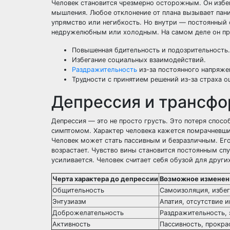
Человек становится чрезмерно осторожным. Он избег
мышления. Любое отклонение от плана вызывает пани
упрямство или негибкость. Но внутри — постоянный 
недружелюбным или холодным. На самом деле он пр
Повышенная бдительность и подозрительность.
Избегание социальных взаимодействий.
Раздражительность
из-за постоянного напряже
Трудности с принятием решений из-за страха о
Депрессия и трансфо
Депрессия — это не просто грусть. Это потеря спос
симптомом. Характер человека кажется помрачневшим
Человек может стать пассивным и безразличным. Его 
возрастает. Чувство вины становится постоянным сп
усиливается. Человек считает себя обузой для други
Черта характера до депрессии
Возможное изменен
Общительность
Самоизоляция, избег
Энтузиазм
Апатия, отсутствие 
Доброжелательность
Раздражительность,
Активность
Пассивность, прокра