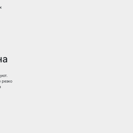
к
на
уют.
е резко
я