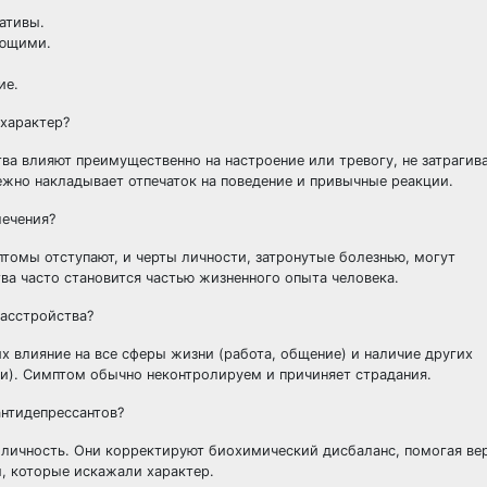
ативы.
ающими.
ие.
 характер?
ва влияют преимущественно на настроение или тревогу, не затрагив
ежно накладывает отпечаток на поведение и привычные реакции.
лечения?
томы отступают, и черты личности, затронутые болезнью, могут
ва часто становится частью жизненного опыта человека.
расстройства?
 влияние на все сферы жизни (работа, общение) и наличие других
аки). Симптом обычно неконтролируем и причиняет страдания.
антидепрессантов?
личность. Они корректируют биохимический дисбаланс, помогая ве
, которые искажали характер.