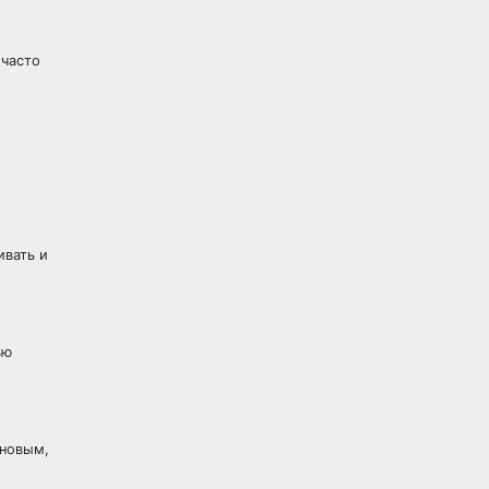
 часто
ивать и
ью
 новым,