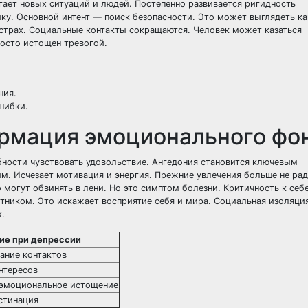
ает новых ситуаций и людей. Постепенно развивается ригидность
ку. Основной интент — поиск безопасности. Это может выглядеть ка
страх. Социальные контакты сокращаются. Человек может казаться
осто истощен тревогой.
ния.
шибки.
рмация эмоционального фо
обности чувствовать удовольствие. Ангедония становится ключевым
. Исчезает мотивация и энергия. Прежние увлечения больше не рад
могут обвинять в лени. Но это симптом болезни. Критичность к себ
утником. Это искажает восприятие себя и мира. Социальная изоляци
х.
ие при депрессии
ание контактов
интересов
 эмоциональное истощение
стинация