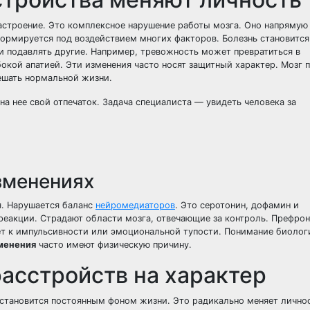
астроение. Это комплексное нарушение работы мозга. Оно напрямую
ормируется под воздействием многих факторов. Болезнь становитс
и подавлять другие. Например, тревожность может превратиться в
окой апатией. Эти изменения часто носят защитный характер. Мозг 
ешать нормальной жизни.
на нее свой отпечаток. Задача специалиста — увидеть человека за
зменениях
я. Нарушается баланс
нейромедиаторов
. Это серотонин, дофамин и
реакции. Страдают области мозга, отвечающие за контроль. Префрон
ет к импульсивности или эмоциональной тупости. Понимание биолог
менения
часто имеют физическую причину.
асстройств на характер
 становится постоянным фоном жизни. Это радикально меняет личнос