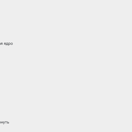
ая ядро
рнуть