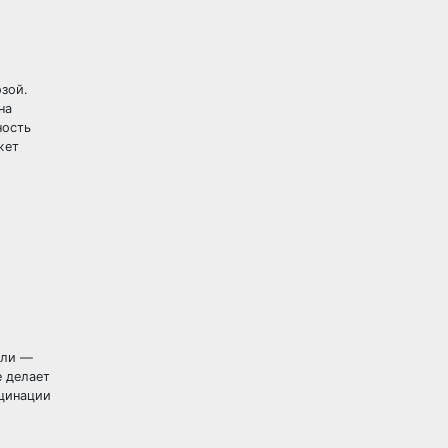
озой.
на
ность
жет
оли —
 делает
юцинации