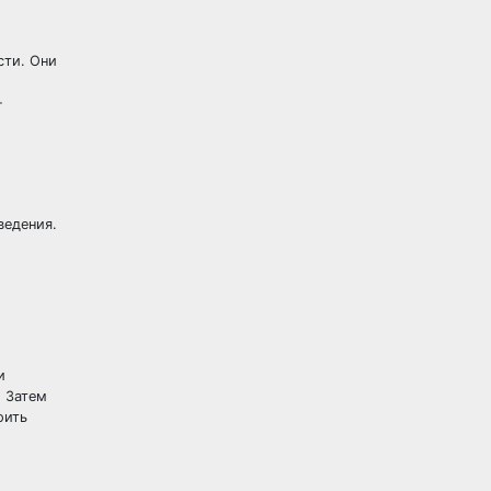
сти. Они
—
ведения.
и
. Затем
оить