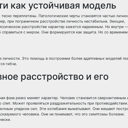
ти как устойчивая модель
 тесно переплетены. Патологические черты становятся частью лично
мер, при пограничном расстройстве личность нестабильна. Эмоции,
иссическом расстройстве характер кажется надменным. Но внутри 
 справиться с миром. Они формируются как защита. Но со временем
е личности. Это помощь в построении более адаптивных моделей по
ся гибче.
ное расстройство и его
ная фаза резко меняет характер. Человек становится сверхактивным 
о спит. Может проявляться раздражительность при противодействии
 полным упадком сил. Эти колебания выматывают. Они мешают постр
казуемого человека. Они не понимают, что это симптомы болезни.
чески.