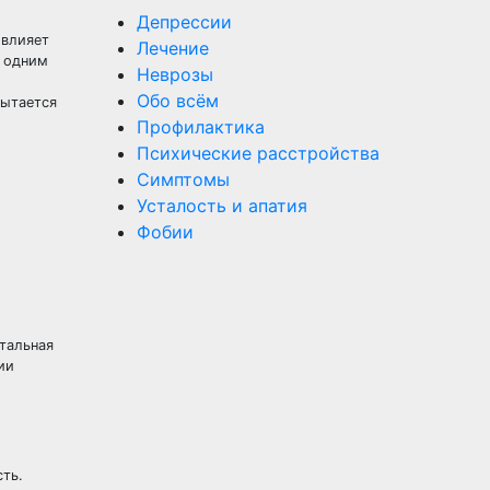
Депрессии
 влияет
Лечение
я одним
Неврозы
Обо всём
пытается
Профилактика
Психические расстройства
Симптомы
Усталость и апатия
Фобии
тальная
ии
ть.