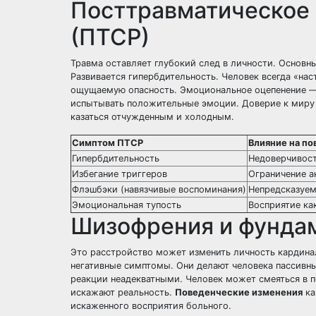
Посттравматическое 
(ПТСР)
Травма оставляет глубокий след в личности. Основн
Развивается гипербдительность. Человек всегда «нас
ощущаемую опасность. Эмоциональное оцепенение — д
испытывать положительные эмоции. Доверие к миру 
казаться отчужденным и холодным.
Симптом ПТСР
Влияние на по
Гипербдительность
Недоверчивост
Избегание триггеров
Ограничение а
Флэшбэки (навязчивые воспоминания)
Непредсказуем
Эмоциональная тупость
Восприятие ка
Шизофрения и фунда
Это расстройство может изменить личность кардина
негативные симптомы. Они делают человека пассивн
реакции неадекватными. Человек может смеяться в п
искажают реальность.
Поведенческие изменения
ка
искаженного восприятия больного.