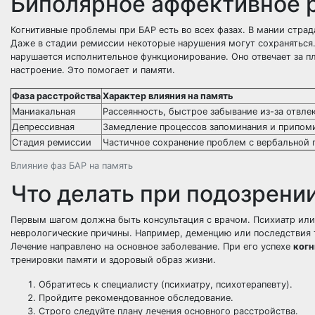
Биполярное аффективное р
Когнитивные проблемы при БАР есть во всех фазах. В мании страда
Даже в стадии ремиссии некоторые нарушения могут сохраняться. 
нарушается исполнительное функционирование. Оно отвечает за п
настроение. Это помогает и памяти.
Фаза расстройства
Характер влияния на память
Маниакальная
Рассеянность, быстрое забывание из-за отвле
Депрессивная
Замедление процессов запоминания и припом
Стадия ремиссии
Частичное сохранение проблем с вербальной 
Влияние фаз БАР на память
Что делать при подозрени
Первым шагом должна быть консультация с врачом. Психиатр ил
неврологические причины. Например, деменцию или последствия 
Лечение направлено на основное заболевание. При его успехе
когн
тренировки памяти и здоровый образ жизни.
Обратитесь к специалисту (психиатру, психотерапевту).
Пройдите рекомендованное обследование.
Строго следуйте плану лечения основного расстройства.