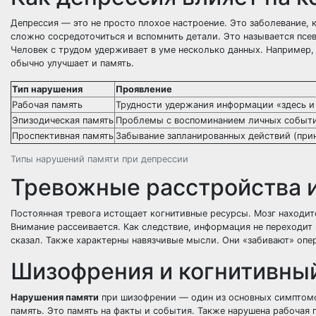
Депрессия — это не просто плохое настроение. Это заболевание, 
сложно сосредоточиться и вспомнить детали. Это называется пс
Человек с трудом удерживает в уме несколько данных. Например,
обычно улучшает и память.
Тип нарушения
Проявление
Рабочая память
Трудности удержания информации «здесь и
Эпизодическая память
Проблемы с воспоминанием личных событ
Проспективная память
Забывание запланированных действий (прин
Типы нарушений памяти при депрессии
Тревожные расстройства 
Постоянная тревога истощает когнитивные ресурсы. Мозг находит
Внимание рассеивается. Как следствие, информация не переходит 
сказал. Также характерны навязчивые мысли. Они «забивают» опе
Шизофрения и когнитивны
Нарушения памяти
при шизофрении — один из основных симптомо
память. Это память на факты и события. Также нарушена рабочая п