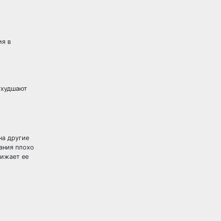
ия в
ухудшают
на другие
ания плохо
нижает ее