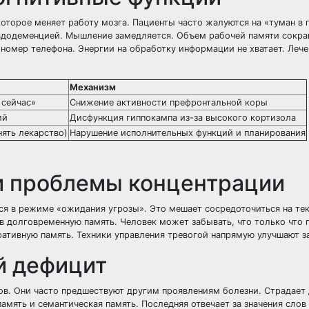
которое меняет работу мозга. Пациенты часто жалуются на «туман в 
евдодеменцией. Мышление замедляется. Объем рабочей памяти сокра
 номер телефона. Энергии на обработку информации не хватает. Леч
Механизм
 сейчас»
Снижение активности префронтальной коры
ий
Дисфункция гиппокампа из-за высокого кортизола
ять лекарство)
Нарушение исполнительных функций и планирования
и проблемы концентрации
ся в режиме «ожидания угрозы». Это мешает сосредоточиться на тек
в долговременную память. Человек может забывать, что только что 
ративную память. Техники управления тревогой напрямую улучшают з
й дефицит
в. Они часто предшествуют другим проявлениям болезни. Страдает 
амять и семантическая память. Последняя отвечает за значения слов 