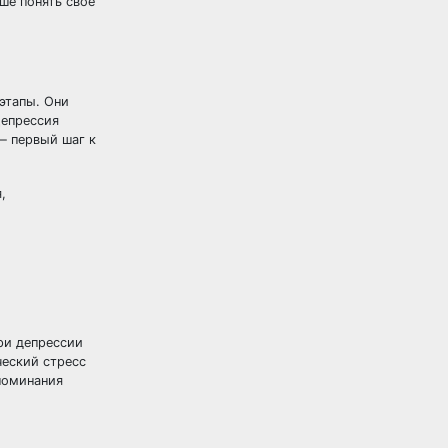
ше понять свое
этапы. Они
Депрессия
— первый шаг к
,
ри депрессии
ческий стресс
поминания