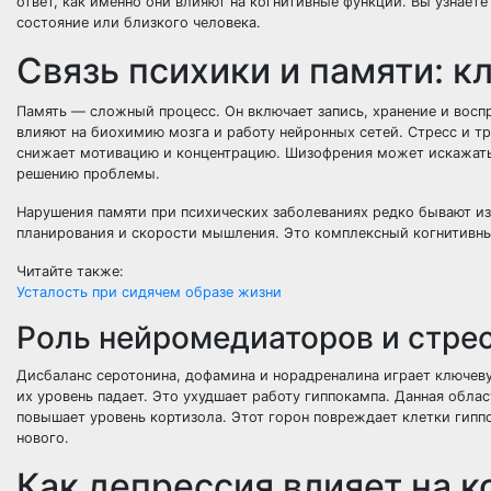
ответ, как именно они влияют на когнитивные функции. Вы узнает
состояние или близкого человека.
Связь психики и памяти: 
Память — сложный процесс. Он включает запись, хранение и вос
влияют на биохимию мозга и работу нейронных сетей. Стресс и т
снижает мотивацию и концентрацию. Шизофрения может искажать п
решению проблемы.
Нарушения памяти при психических заболеваниях редко бывают из
планирования и скорости мышления. Это комплексный когнитивны
Читайте также:
Усталость при сидячем образе жизни
Роль нейромедиаторов и стре
Дисбаланс серотонина, дофамина и норадреналина играет ключев
их уровень падает. Это ухудшает работу гиппокампа. Данная обл
повышает уровень кортизола. Этот горон повреждает клетки гипп
нового.
Как депрессия влияет на 