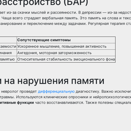
асстройство (БАР)
ет из-за скачки мыслей и рассеянности. В депрессии — из-за недост
Чаще всего страдает вербальная память. Это память на слова и тек
ланирование и переключение между задачами. Регулярная терапия с
Сопутствующие симптомы
каемости
Ускоренное мышление, повышенная активность
инания
Ангедония, моторная заторможенность
памятью
Относительная стабильность эмоционального фона
и на нарушения памяти
и невролог проведет
дифференциальную
диагностику. Важно исключи
травмы. Используются клинические опросники и нейропсихологическ
итивные функции
часто восстанавливаются. Также полезны специал