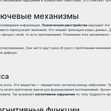
е о механизмах нарушений и конкретных симптомах. Это поможет луч
ключевые механизмы
произведение информации.
Психические расстройства
нарушают эти 
ревога перегружают внимание. Это мешает фиксации новых данных. 
роцесс recall, то есть припоминания. Понимание этих механизмов 
олированными. Они часто идут рука об руку с проблемами внимания
й дефицит.
сса
ую роль. Эти вещества — передатчики сигналов между нейронами. П
асть мозга критически важна для формирования воспоминаний. Хрони
окампа. Так возникает
когнитивное нарушение
по типу трудности за
когнитивные функции