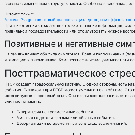
связано с изменением структуры мозга. Особенно в височных доля
Читайте также:
Аренда IP-адресов: от выбора поставщика до оценки эффективнос
При шизофрении страдает не столько хранение информации, сколь
правильной последовательности или отфильтровать нужное воспо
Позитивные и негативные сим
На память влияют оба типа симптомов. Бред и галлюцинации (поз
мотивацию к запоминанию. Комплексное лечение учитывает эти а
Посттравматическое стрес
ПТСР создает парадоксальную картину. С одной стороны, есть на
события. Гиппокамп при ПТСР может уменьшаться в объеме. Это 
интегрируются в прошлый опыт. Они всплывают как «живые» в нас
влияние на память.
Гипермнезия на травматичные события.
Амнезия на детали травмы или обычные события.
Дезориентация во времени при вспышках воспоминаний.