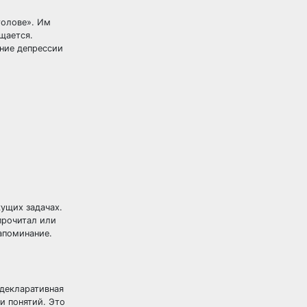
голове». Им
щается.
ение депрессии
ущих задачах.
прочитал или
апоминание.
декларативная
и понятий. Это