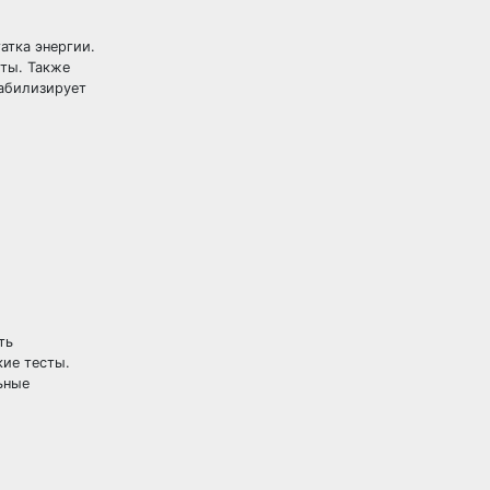
атка энергии.
сты. Также
табилизирует
ть
ие тесты.
ьные