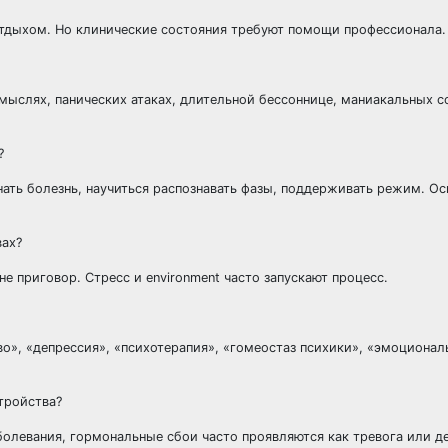
тдыхом. Но клинические состояния требуют помощи профессионала.
ыслях, панических атаках, длительной бессоннице, маниакальных с
?
нать болезнь, научиться распознавать фазы, поддерживать режим. О
вах?
е приговор. Стресс и environment часто запускают процесс.
о», «депрессия», «психотерапия», «гомеостаз психики», «эмоционал
тройства?
олевания, гормональные сбои часто проявляются как тревога или д