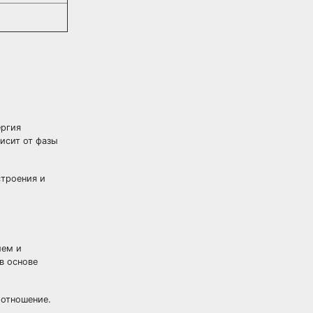
ергия
исит от фазы
строения и
ием и
в основе
 отношение.