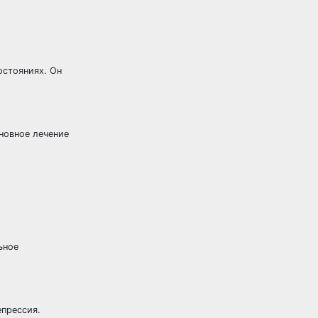
остояниях. Он
сновное лечение
ьное
епрессия.