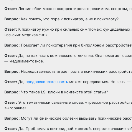
Ответ:
Легкие сбои можно скорректировать режимом, спортом, о
Вопрос:
Как понять, что пора к психиатру, а не к психологу?
Ответ:
К психиатру нужно при сильных симптомах: суицидальных м
назначит медикаменты.
Вопрос:
Помогает ли психотерапия при биполярном расстройстве
Ответ:
Да, но как часть комплексного лечения. Она помогает осоз
— медикаментозное.
Вопрос:
Наследственность играет роль в психических расстройст
Ответ:
Да,
предрасположенность
может передаваться. Но гены — н
Вопрос:
Что такое LSI-ключи в контексте этой статьи?
Ответ:
Это тематически связанные слова: «тревожное расстройств
выгорание».
Вопрос:
Могут ли физические болезни вызывать психические расс
Ответ:
Да. Проблемы с щитовидной железой, неврологические заб