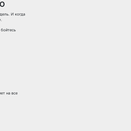
ю
дель. И когда
у.
 бойтесь
ет на все