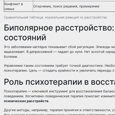
Конфликт в
Огорчение, поиск решения, примирение
семье
Сравнительная таблица: нормальная реакция vs расстройство
Биполярное расстройство
состояний
Это заболевание наглядно показывает сбой регуляции. Эпизоды ма
зашкаливает. В депрессивной — падает до нуля. Нет золотой сере
болезни.
Управление таким состоянием требует точной диагностики. Необ
психотерапию. Цель — сгладить крайности и увеличить периоды с
Роль психотерапии в восс
Психотерапия — ключевой инструмент для восстановления баланса
поведением. Когнитивно-поведенческая терапия помогает измени
психических расстройств
.
Другие методы, например, терапия принятия и ответственности, у
Это снижает внутреннее напряжение и позволяет действовать сог