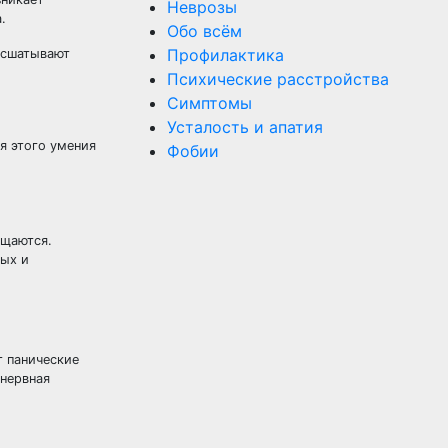
Неврозы
.
Обо всём
Профилактика
асшатывают
Психические расстройства
Симптомы
Усталость и апатия
я этого умения
Фобии
ощаются.
ных и
т панические
 нервная