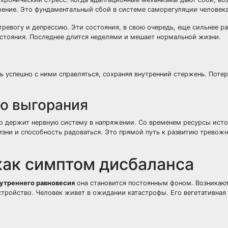
роение. Это фундаментальный сбой в системе саморегуляции человека
ревогу и депрессию. Эти состояния, в свою очередь, еще сильнее р
остояния. Последнее длится неделями и мешает нормальной жизни.
ь успешно с ними справляться, сохраняя внутренний стержень. Потер
го выгорания
но держит нервную систему в напряжении. Со временем ресурсы ист
изни и способность радоваться. Это прямой путь к развитию тревож
как симптом дисбаланса
утреннего равновесия
она становится постоянным фоном. Возникаю
стройство. Человек живет в ожидании катастрофы. Его вегетативная