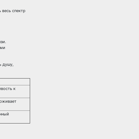
 весь спектр
зи.
ыми
ь душу,
ивость к
ерживает
енный