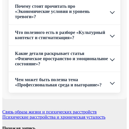
Почему стоит прочитать про
«Экономические условия и уровень
тревоги»?
Что полезного есть в разборе «Культурный
контекст и стигматизация»?
Какие детали раскрывает статья
«Физическое пространство и эмоциональное
состояние»?
Чем может быть полезна тема
«Профессиональная среда и выгорание»?
Навигация
Связь образа жизни и психических расстройств
Психические расстройства и хроническая усталость
по
записям
Похожая запись