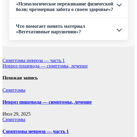
«Психологическое переживание физической
боли; чрезмерная забота о своем здоровье»?
Что помогает понять материал
«Вегетативные нарушения»?
Навигация
Симптомы невроза — часть 1
Невроз пищевода — симптомы, лечение
по
записям
Похожая запись
Симптомы
Невроз пищевода — симптомы, лечение
Июл 29, 2025
Симптомы
Симптомы невроза — часть 1