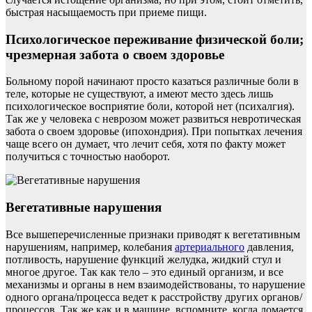
быстрая насыщаемость при приеме пищи.
Психологическое переживание физической боли;
чрезмерная забота о своем здоровье
Больному порой начинают просто казаться различные боли в
теле, которые не существуют, а имеют место здесь лишь
психологическое восприятие боли, которой нет (психалгия).
Так же у человека с неврозом может развиться невротическая
забота о своем здоровье (ипохондрия). При попытках лечения
чаще всего он думает, что лечит себя, хотя по факту может
получиться с точностью наоборот.
Вегетативные нарушения
Все вышеперечисленные признаки приводят к вегетативным
нарушениям, например, колебания
артериального
давления,
потливость, нарушение функций желудка, жидкий стул и
многое другое. Так как тело – это единый организм, и все
механизмы и органы в нем взаимодействованы, то нарушение
одного органа/процесса ведет к расстройству других органов/
процессов. Так же как и в машине, вспомните, когда ломается