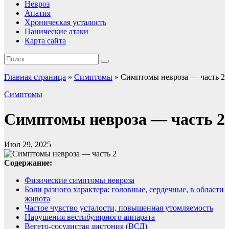
Невроз
Апатия
Хроническая усталость
Панические атаки
Карта сайта
Главная страница
»
Симптомы
»
Симптомы невроза — часть 2
Симптомы
Симптомы невроза — часть 2
Июл 29, 2025
Содержание:
Физические симптомы невроза
Боли разного характера: головные, сердечные, в области
живота
Частое чувство усталости, повышенная утомляемость
Нарушения вестибулярного аппарата
Вегето-сосудистая дистония (ВСД)