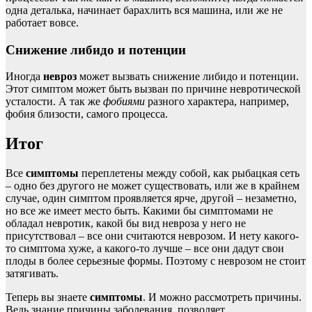
одна деталька, начинает барахлить вся машина, или же не
работает вовсе.
Снижение либидо и потенции
Иногда
невроз
может вызвать снижение либидо и потенции.
Этот симптом может быть вызван по причине невротической
усталости. А так же
фобиями
разного характера, например,
фобия близости, самого процесса.
Итог
Все
симптомы
переплетены между собой, как рыбацкая сеть
– одно без другого не может существовать, или же в крайнем
случае, один симптом проявляется ярче, другой – незаметно,
но все же имеет место быть. Какими бы симптомами не
обладал невротик, какой бы вид невроза у него не
присутствовал – все они считаются неврозом. И нету какого-
то симптома хуже, а какого-то лучше – все они дадут свои
плоды в более серьезные формы. Поэтому с неврозом не стоит
затягивать.
Теперь вы знаете
симптомы
. И можно рассмотреть причины.
Ведь знание причины заболевания, позволяет