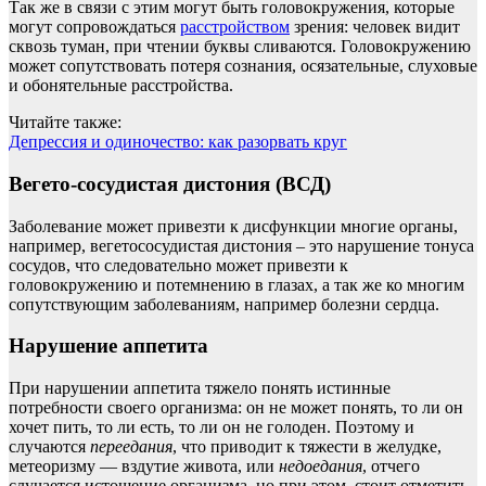
Так же в связи с этим могут быть головокружения, которые
могут сопровождаться
расстройством
зрения: человек видит
сквозь туман, при чтении буквы сливаются. Головокружению
может сопутствовать потеря сознания, осязательные, слуховые
и обонятельные расстройства.
Читайте также:
Депрессия и одиночество: как разорвать круг
Вегето-сосудистая дистония (ВСД)
Заболевание может привезти к дисфункции многие органы,
например, вегетососудистая дистония – это нарушение тонуса
сосудов, что следовательно может привезти к
головокружению и потемнению в глазах, а так же ко многим
сопутствующим заболеваниям, например болезни сердца.
Нарушение аппетита
При нарушении аппетита тяжело понять истинные
потребности своего организма: он не может понять, то ли он
хочет пить, то ли есть, то ли он не голоден. Поэтому и
случаются
переедания
, что приводит к тяжести в желудке,
метеоризму — вздутие живота, или
недоедания
, отчего
случается истощение организма, но при этом, стоит отметить,