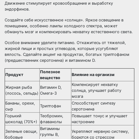
Движение стимулирует кровообращение и выработку
эндорфинов.
Создайте себе искусственное «солнце». Яркое освещение в
помещении, особенно лампы холодного спектра, может
обмануть мозг и компенсировать нехватку естественного света.
Особое внимание уделите питанию. Откажитесь от тяжелой,
жирной пищи и простых углеводов, которые усугубляют
вялость. Сделайте акцент на продуктах, богатых триптофаном
(предшественник серотонина) и витамином D.
Полезное
Продукт
Влияние на организм
вещество
Компенсирует нехватку
Жирная рыба
Витамин D,
солнца, улучшает работу
(лосось, сельдь)
Омега-3
мозга
Бананы, орехи,
Способствует синтезу
Триптофан
сыр
серотонина
Горький
Теобромин,
Повышает тонус и улучшает
шоколад (70%+)
флаванолы
настроение
Витамины
Зеленые овощи,
Укрепляют нервную систему,
группы B,
бобовые
борются со стрессом