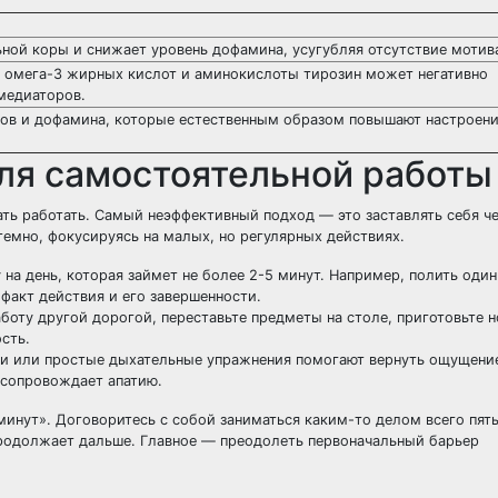
ной коры и снижает уровень дофамина, усугубляя отсутствие мотив
, омега-3 жирных кислот и аминокислоты тирозин может негативно
омедиаторов.
ов и дофамина, которые естественным образом повышают настроени
ля самостоятельной работы
ать работать. Самый неэффективный подход — это заставлять себя ч
темно, фокусируясь на малых, но регулярных действиях.
 на день, которая займет не более 2-5 минут. Например, полить один
 факт действия и его завершенности.
боту другой дорогой, переставьте предметы на столе, приготовьте 
сть.
и или простые дыхательные упражнения помогают вернуть ощущение
 сопровождает апатию.
минут». Договоритесь с собой заниматься каким-то делом всего пять
 продолжает дальше. Главное — преодолеть первоначальный барьер