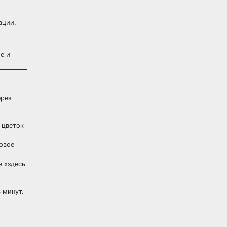
ации.
е и
ерез
 цветок
новое
 «здесь
 минут.