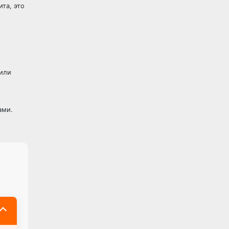
та, это
 или
ами.