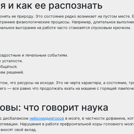
я и как ее распознать
нять ее природу. Это состояние редко возникает на пустом месте. 
утренние физиологические процессы. Например, длительное выполне
нальное выгорание на работе часто становятся спусковым крючком.
 радостным и печальным событиям.
 усталости.
общаться.
ием решений.
том, что ресурсы на исходе. Это не черта характера, а состояние, т
 его — все равно что продолжать ехать на машине с горящей лампоч
вы: что говорит наука
а с дисбалансом
нейромедиаторов
в мозге, в частности дофамина, ко
отивации. Нарушения в работе префронтальной коры головного мозг
вносят свой вклад.