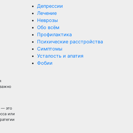
Депрессии
Лечение
Неврозы
Обо всём
Профилактика
Психические расстройства
Симптомы
Усталость и апатия
Фобии
я
 важно
я — это
есса или
ратегии