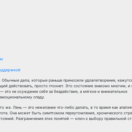
ты
поддержкой
и. Обычные дела, которые раньше приносили удовлетворение, кажутс
щий действовать, просто глохнет. Это состояние знакомо многим, и
— это не осуждение себя за бездействие, а мягкое и внимательное
 эмоциональному спаду.
 то же. Лень — это нежелание что-либо делать, в то время как апати
стота. Она может быть симптомом переутомления, хронического стр
тояний. Разграничение этих понятий — ключ к выбору правильной ст