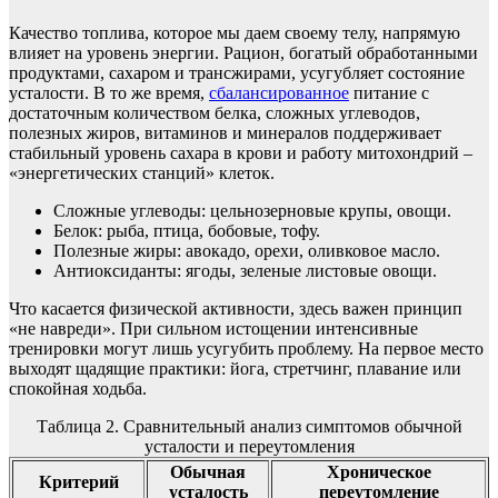
Качество топлива, которое мы даем своему телу, напрямую
влияет на уровень энергии. Рацион, богатый обработанными
продуктами, сахаром и трансжирами, усугубляет состояние
усталости. В то же время,
сбалансированное
питание с
достаточным количеством белка, сложных углеводов,
полезных жиров, витаминов и минералов поддерживает
стабильный уровень сахара в крови и работу митохондрий –
«энергетических станций» клеток.
Сложные углеводы: цельнозерновые крупы, овощи.
Белок: рыба, птица, бобовые, тофу.
Полезные жиры: авокадо, орехи, оливковое масло.
Антиоксиданты: ягоды, зеленые листовые овощи.
Что касается физической активности, здесь важен принцип
«не навреди». При сильном истощении интенсивные
тренировки могут лишь усугубить проблему. На первое место
выходят щадящие практики: йога, стретчинг, плавание или
спокойная ходьба.
Таблица 2. Сравнительный анализ симптомов обычной
усталости и переутомления
Обычная
Хроническое
Критерий
усталость
переутомление